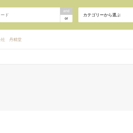
and
カテゴリーから選ぶ
or
会社 丹精堂