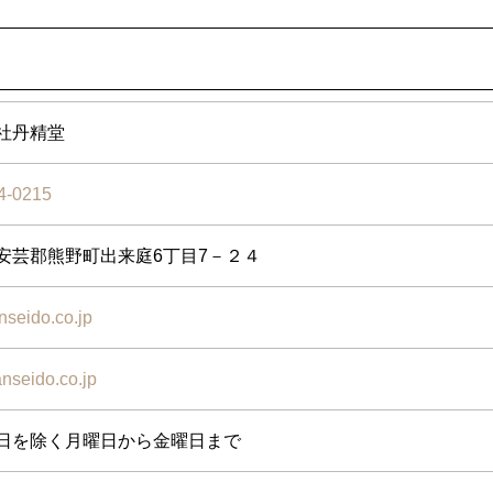
社丹精堂
4-0215
安芸郡熊野町出来庭6丁目7－２４
anseido.co.jp
nseido.co.jp
日を除く月曜日から金曜日まで